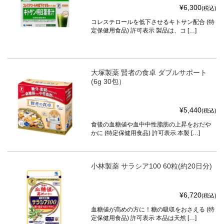
¥6,300
(税込)
コレステロールを低下させるキトサン配合 (特
定保健用食品) 許可表示 製品は、コ […]
大塚製薬 賢者の食卓 ダブルサポート
(6g 30包）
¥5,440
(税込)
食後の血糖値や血中中性脂肪の上昇をおだや
かに (特定保健用食品) 許可表示 本製 […]
小林製薬 サラシア100 60粒(約20日分)
¥6,720
(税込)
血糖値が高めの方に！糖の吸収をおさえる (特
定保健用食品) 許可表示 本品は天然 […]