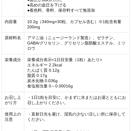
●高めの血圧を下げる
●着色料、香料、保存料すべて無添加
内容量
10.2g（340mg×30粒、カプセル含む）※1粒含有量
200mg
原材料名
アマニ油（ニュージーランド製造）、ゼラチン、
GABA/グリセリン、グリセリン脂肪酸エステル、ミツ
ロウ
栄養成分
栄養成分表示<1日目安量（1粒）あたり>
エネルギー 2.2kcal
たんぱく質 0.12g
脂質 0.17g
炭水化物 0.036g
食塩相当量 0～0.00016g
お召し上
・
1日1粒
を目安に、かまずに水またはお湯とともにお
がり方
召し上がりください。
使用上の
・直射日光を避け、湿気の少ない涼しい所に保存して
注意
ください。