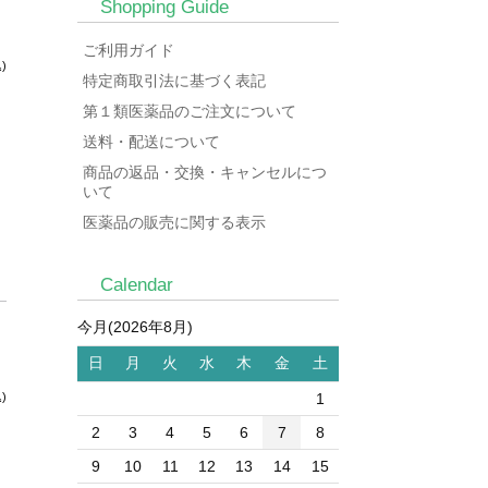
Shopping Guide
ご利用ガイド
)
特定商取引法に基づく表記
第１類医薬品のご注文について
送料・配送について
商品の返品・交換・キャンセルにつ
いて
医薬品の販売に関する表示
Calendar
今月(2026年8月)
日
月
火
水
木
金
土
)
1
2
3
4
5
6
7
8
9
10
11
12
13
14
15