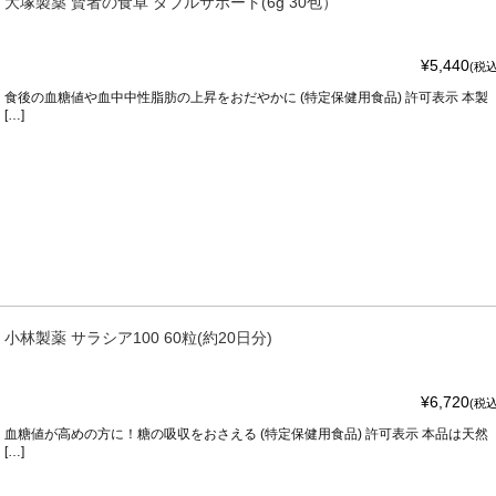
大塚製薬 賢者の食卓 ダブルサポート(6g 30包）
¥5,440
(税込
食後の血糖値や血中中性脂肪の上昇をおだやかに (特定保健用食品) 許可表示 本製
[…]
小林製薬 サラシア100 60粒(約20日分)
¥6,720
(税込
血糖値が高めの方に！糖の吸収をおさえる (特定保健用食品) 許可表示 本品は天然
[…]